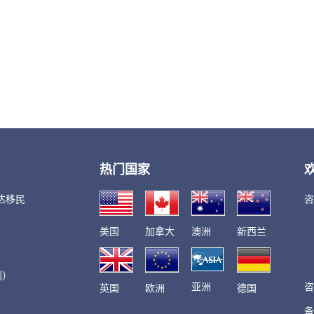
热门国家
达移民
咨
美国
加拿大
澳洲
新西兰
划）
亚洲
咨
英国
欧洲
德国
备