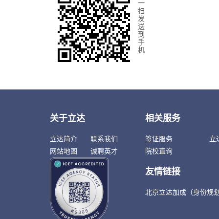
一
扫
发
送
到
手
机
关于立达
相关服务
立达简介
联系我们
签证服务
立
网站地图
诚聘英才
院校直询
友情链接
北京立达加成（身份规