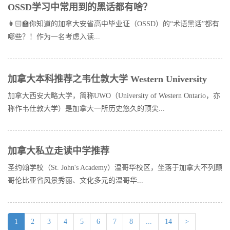
OSSD学习中常用到的黑话都有啥？
👩🏻‍🏫你知道的加拿大安省高中毕业证（OSSD）的“术语黑话”都有
哪些？！作为一名考虑入读...
加拿大本科推荐之韦仕敦大学 Western University
加拿大西安大略大学，简称UWO（University of Western Ontario，亦
称作韦仕敦大学）是加拿大一所历史悠久的顶尖...
加拿大私立走读中学推荐
圣约翰学校（St. John's Academy）温哥华校区，坐落于加拿大不列颠
哥伦比亚省风景秀丽、文化多元的温哥华...
(current)
1
2
3
4
5
6
7
8
...
14
>